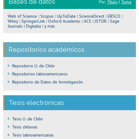
Bases de datos
Por:
Título
|
Tema
Web of Science
|
Scopus
|
UpToDate
|
ScienceDirect
|
EBSCO
|
Wiley
|
SpringerLink
|
Oxford Academic
|
ACS
|
JSTOR
|
Sage
Journals
|
Digitalia
|
y más
Repositorios académicos
Repositorio U. de Chile
Repositorios latinoamericanos
Repositorio de Datos de Investigación
Tesis electrónicas
Tesis U. de Chile
Tesis chilenas
Tesis latinoamericanas