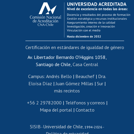
Calificación académica
Postulación al AUCAI
Funcionarias/os
Cursos internos de capacitación
Bienestar del personal
Certificación en estándares de igualdad de género
Portal de movilidad interna
Certificado de renta
Av. Libertador Bernardo O'Higgins 1058,
Santiago de Chile,
Casa Central
Certificado de renta honorarios
Gestión de correo uchile
Campus
:
Andrés Bello
|
Beauchef
|
Dra.
Editar páginas blancas
Eloísa Díaz
|
Juan Gómez Millas
|
Sur
|
más recintos
Extranjeras/os
Revalidación y reconocimiento de títulos
+56 2 29782000
|
Teléfonos y correos
|
Mapa del portal
|
Contacto
Postulación al Programa de Movilidad Estudiantil
Inscripción de asignaturas
SISIB
Universidad de Chile
Cursos de español
-
, 1994-2026 -
Política de privacidad